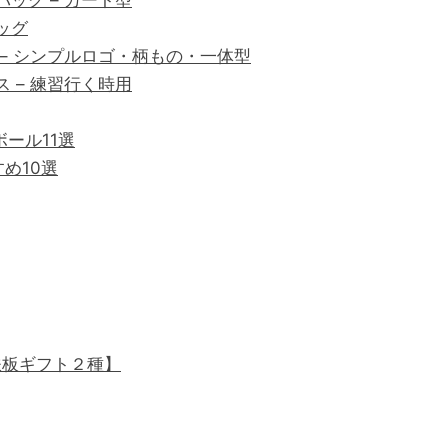
ッグ – カート型
ッグ
 – シンプルロゴ・柄もの・一体型
 – 練習行く時用
ール11選
め10選
鉄板ギフト２種】