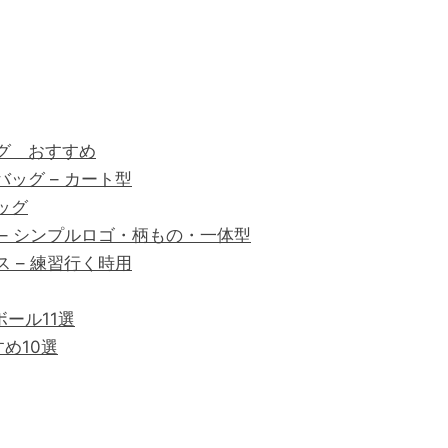
グ おすすめ
ッグ – カート型
ッグ
 – シンプルロゴ・柄もの・一体型
 – 練習行く時用
ール11選
め10選