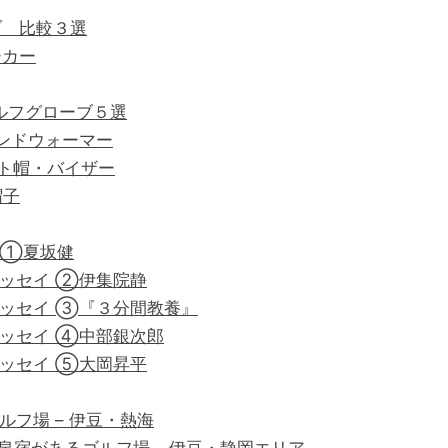
ブ 比較３選
ーカー
ルフグローブ５選
ハンドウォーマー
ット帽・バイザー
帽子
イ①夏坂健
エッセイ ②伊集院静
エッセイ ➂『３分間教養』
エッセイ ④中部銀次郎
エッセイ ⑤大岡昇平
ルフ場 – 伊豆・熱海