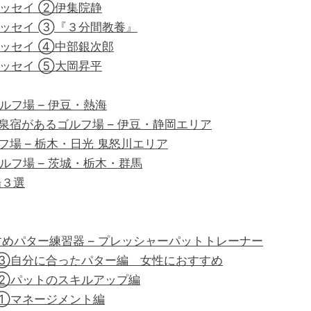
エッセイ ②伊集院静
エッセイ ➂『３分間教養』
エッセイ ④中部銀次郎
エッセイ ⑤大岡昇平
ルフ場 – 伊豆・熱海
宿があるゴルフ場 – 伊豆・静岡エリア
場 – 栃木・日光 鬼怒川エリア
ゴルフ場 – 茨城・栃木・群馬
場３選
めパター練習器 – プレッシャーパットトレーナー
 ③自分に合ったパター編 女性におすすめ
②パットのスキルアップ編
①マネージメント編