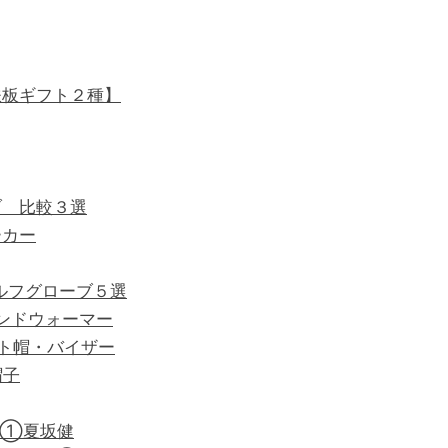
鉄板ギフト２種】
ブ 比較３選
ーカー
ルフグローブ５選
ハンドウォーマー
ット帽・バイザー
帽子
イ①夏坂健