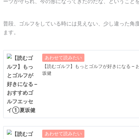
ーツが守られ、今の形になってきたのだな、ということ
▪【六人のサムライ】アメリカ武者修行、４ヶ月、全米オ
▪【ネパールのゴルフ】知られざるゴルフ天国、ヒマラヤ
▪【ガランGC博物館】名物館長が案内してくれる一度は
普段、ゴルフをしている時には見えない、少し違った角
▪【Nine & Dine】1920年代スタイルを愉しむ、服
ます。
▪【生の松原ゴルフ場】高松宮殿下も来場した、玄界灘に
▪【フランスの美学】フレンチスポーツ美学、ゴルフを絵
▪【名門の桜】桜守も見過ごせない開花時期、名門の桜た
▪【クレーン兄弟】関西ゴルフに尽力したクレーン兄弟の
【読むゴルフ】もっとゴルフが好きになる –
▪【オリンピック】ゴルフは五輪競技として定着できるの
坂健
▪【マクリハニッシュ プロフェッショナル】マクリハニ
ナルのお仕事
▪【室蘭イタンキコース】幻のリンクスは、イタンキ浜の
▪【ゴルフ場で養蜂】桜と蜜蜂とゴルファーのサステナブ
▪【スウィンリー・フォレストGC】英国王室とダービー
み方
▪【物理の授業】モアイ像のピボット理論でスウィングの