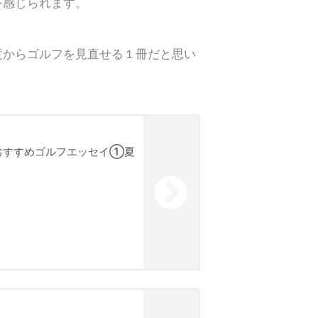
を感じられます。
ープンにも出場した６人
にいらっしゃい
訪れたいゴルフ博物館
度からゴルフを見直せる１冊だと思い
、クラブ、貴重なナイスショット
消えたゴルフ場
画と音楽で
ちよ、いつまでも
足跡が
 おすすめゴルフエッセイ①夏
か？
ッシュをきりもりするプロフェッショ
絶壁コース
ルな関係
＆ゴルフ、本場のクラブライフの楽し
軸を考える