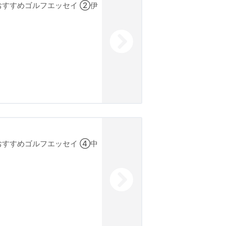
選出の伝統行事
おすすめゴルフエッセイ ②伊
、赤星六郎設計の川奈とは
のスコア誤記
、民主主義の成熟度に寄与
の若返り？
府に避暑地コースを造る
戦禍を潜り抜けた優勝カップ
も参加
おすすめゴルフエッセイ ④中
戯だった
るUSGAの威信をかけた舞台
和天皇とゴルフの記録
フランシス・ウィメットが嚆矢フ】