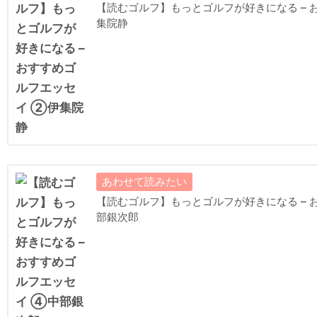
▪【クラブキャプテン】R＆Aが200年続けるキャプテン
【読むゴルフ】もっとゴルフが好きになる – 
集院静
▪【山下清画伯】放浪の画家が感じたゴルフ場の芝、風景
▪【川奈ホテルゴルフコース】もう一つの「富士コース」
▪【スコア誤記】マスターズ、幻のプレーオフ、ビセンゾ
▪【カブールゴルフクラブ】ゴルフコースの発展・増加は
▪【ミトコンドリア】マゴワヤサシイで、ミトコンドリア
▪【BEPPU GOLF CLUB】♨温泉マークの考案者、別
▪【日本学生ゴルフ選手権】国立競技場の博物館に眠る、
▪【上田治設計】上田治は水泳日本代表、ベルリン五輪に
▪【トランプ】ドナルド・トランプと17のゴルフコース
【読むゴルフ】もっとゴルフが好きになる – 
▪【ゴルフ絶版図書】明治時代のゴルフは得体の知れぬ遊
部銀次郎
▪【クラブハウス】クラブハウスにみる建築家たちの技
▪【全米オープンセッティング】極限のセッティングを迫
▪【昭和天皇とゴルフ】スコットランドの文献に眠る、昭
▪【ザ・カントリークラブの英雄】米国ゴルフの大衆化は
が