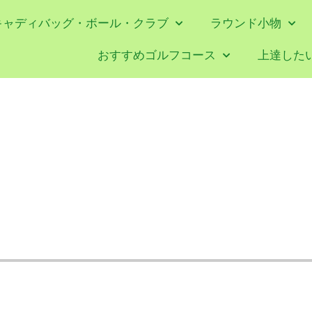
キャディバッグ・ボール・クラブ
ラウンド小物
おすすめゴルフコース
上達した
】もっとゴルフが好きになる – おすすめゴルフエッセイ ➂