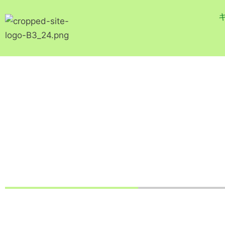
内
容
を
ス
キ
ッ
プ
【読むゴルフ