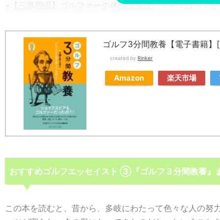
▪【三寒四温】ゴルファーの体感温度は、トー・ゴー・サ
▪【仙石ゴルフコース】昭和天皇に愛されたコースと幻の
▪【朝霞コースと米軍ゴルフ場】東京GC朝霞コースは戦
ゴルフ3分間教養【電子書籍】[ C
▪【英国国立自動車倶楽部】英国・ジェントルマン・クラ
created by
Rinker
▪【お殿様のゴルフ】加賀百万石の殿様・前田利為が英国
▪【エチケット】エチケットの本質は、心配り、思いやり
Amazon
楽天市場
▪【バンドン・デューンズ】米国にもある真のリンクス、
▪【マスターズセッティング】最大の規模と精度を誇るマ
▪【ルール違反】14歳が教えてくれたゴルフの「あたり
▪【用具の価格変遷】あこがれのぜいたく品が身近なモノ
▪【アリソンの設計図】アリソンの「設計図」はコース造
▪【PAY＆PLAY】倶楽部発祥の地、英国で、メンバーが
▪【神様に近いゴルフ場】御阿礼所を通るときは気を付け
おすすめゴルフエッセイスト ➂『ゴルフ３分間教養』
▪【ゴルフカート】乳母車が原型だった！ゴルフカートヒ
▪【厚すぎる裁定集】ルール改変の前倒し、理由と危惧さ
この本を読むと、昔から、多岐にわたって色々な人の努
▪【パサティエンポゴルフコース】オーガスタ設計の巨匠