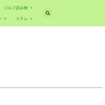
ゴルフ読み物
い
コラム
『３分間教養』