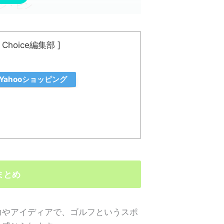
ン・ピン
アリソンバンカー
後の米軍コースに甦っていた
hoice編集部 ]
ブの正真の紳士道に乾杯！
滞在千日で回ったコース
Yahooショッピング
オレゴンのゴルフ竜宮城
スターズのコース整備
まえ」
へと変化したのは
りの教科書だ
減っている！
て、神様に最も近いゴルフ場
まとめ
ストリー
れる点
力やアイディアで、ゴルフというスポ
、マッケンジー終焉の地