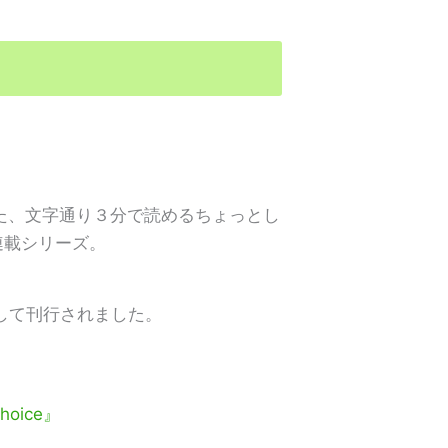
れた、文字通り３分で読めるちょっとし
連載シリーズ。
して刊行されました。
oice』