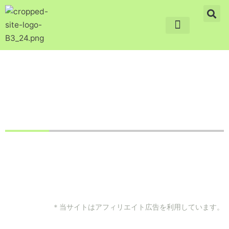
内
容
を
キャディバッグ・ボール・クラブ
ラウンド小物
ゴルフ読み物
おすすめゴルフコース
上達したい
コラム
ス
キ
ッ
プ
パターが入らない時のチェックポイント ①マネージメント
編
＊当サイトはアフィリエイト広告を利用しています。