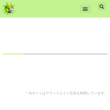
内
容
を
ス
キ
ッ
プ
ゴルフが上手くなりたい女性に！ゴルフスクールの選び方
＊当サイトはアフィリエイト広告を利用しています。