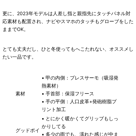
更に、
2023年モデルは人差し指と親指先にタッチパネル対
応素材
も配置され、ナビやスマホのタッチもグローブをした
ままでOK。
とても丈夫だし、ひと冬使ってもへこたれない、オススメし
たい一品です。
▪ 甲の内側：プレスサーモ（吸湿発
熱素材）
素材
▪ 手首部：保湿フリース
▪ 手の平側：人口皮革+発砲樹脂プ
リント加工
▪ とにかく暖かくてグリップもしっ
かりしてる
グッドポイ
▪ 多少の雨でも、濡れた感じが中ま