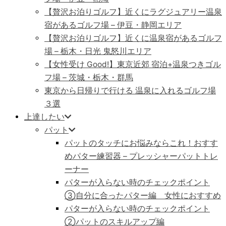
【贅沢お泊りゴルフ】近くにラグジュアリー温泉
宿があるゴルフ場 – 伊豆・静岡エリア
【贅沢お泊りゴルフ】近くに温泉宿があるゴルフ
場 – 栃木・日光 鬼怒川エリア
【女性受け Good!】東京近郊 宿泊+温泉つきゴル
フ場 – 茨城・栃木・群馬
東京から日帰りで行ける 温泉に入れるゴルフ場
３選
上達したい
パット
パットのタッチにお悩みならこれ！おすす
めパター練習器 – プレッシャーパットトレ
ーナー
パターが入らない時のチェックポイント
③自分に合ったパター編 女性におすすめ
パターが入らない時のチェックポイント
②パットのスキルアップ編