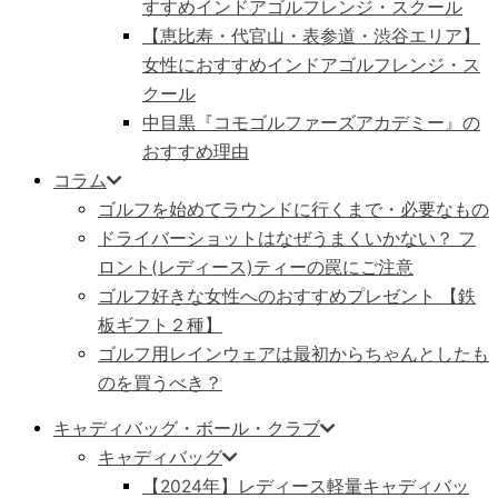
すすめインドアゴルフレンジ・スクール
【恵比寿・代官山・表参道・渋谷エリア】
女性におすすめインドアゴルフレンジ・ス
クール
中目黒『コモゴルファーズアカデミー』の
おすすめ理由
コラム
ゴルフを始めてラウンドに行くまで・必要なもの
ドライバーショットはなぜうまくいかない？ フ
ロント(レディース)ティーの罠にご注意
ゴルフ好きな女性へのおすすめプレゼント 【鉄
板ギフト２種】
ゴルフ用レインウェアは最初からちゃんとしたも
のを買うべき？
キャディバッグ・ボール・クラブ
キャディバッグ
【2024年】レディース軽量キャディバッ